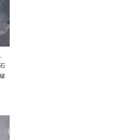
、
石
破