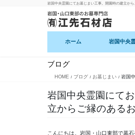
コ
ナ
岩国中央霊園にてお墓じまい工事。開園時の建立から
ン
ビ
テ
ゲ
ン
ー
ツ
シ
ホーム
岩国中央
に
ョ
移
ン
動
に
ブログ
移
動
HOME
ブログ
お墓じまい
岩国
岩国中央霊園にてお
立からご縁のある
こんにちは。岩国・山口東部で墓石