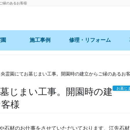
ご縁のあるお客様
霊園
施工事例
修理・リフォーム
お墓の事例
彫刻・納骨
お骨の整
神社仏閣の石材
岩国市営梅が丘墓園
修理・リフォーム
中央霊園にてお墓じまい工事。開園時の建立からご縁のあるお
彫刻品等
岩国市営南岩国墓園
雑草工事
お墓じ
墓じまい工事。開園時の建
岩国市
お墓のクリーニング
お客様
その他の地域
お墓の耐震施工
や石材のお仕事をさせていただいております、江先石材