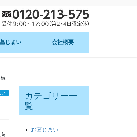
墓じまい
会社概要
理・郵送
客様
まい
カテゴリー一
覧
お墓じまい
店