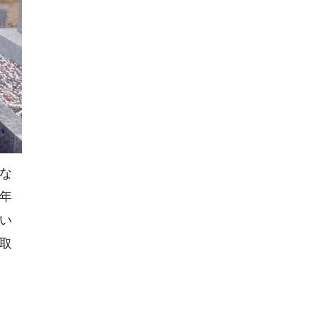
な
年
い
取